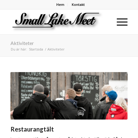
Hem
Kontakt
Aktiviteter
Du är här:
Startsida
/
Aktiviteter
Restaurangtält