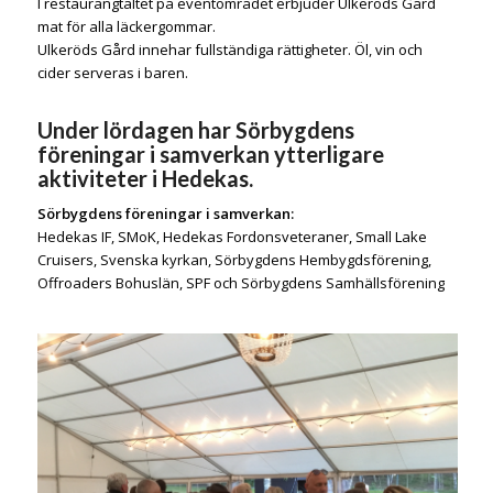
I restaurangtältet på eventområdet erbjuder
Ulkeröds Gård
mat för alla läckergommar.
Ulkeröds Gård
innehar fullständiga rättigheter. Öl, vin och
cider serveras i baren.
Under lördagen har Sörbygdens
föreningar i samverkan ytterligare
aktiviteter i Hedekas.
Sörbygdens föreningar i samverkan:
Hedekas IF, SMoK, Hedekas Fordonsveteraner, Small Lake
Cruisers, Svenska kyrkan, Sörbygdens Hembygdsförening,
Offroaders Bohuslän, SPF och Sörbygdens Samhällsförening