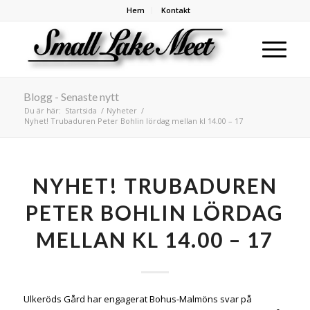
Hem
Kontakt
Blogg - Senaste nytt
Du är här:
Startsida
/
Nyheter
/
Nyhet! Trubaduren Peter Bohlin lördag mellan kl 14.00 – 17
NYHET! TRUBADUREN
PETER BOHLIN LÖRDAG
MELLAN KL 14.00 – 17
Ulkeröds Gård har engagerat Bohus-Malmöns svar på